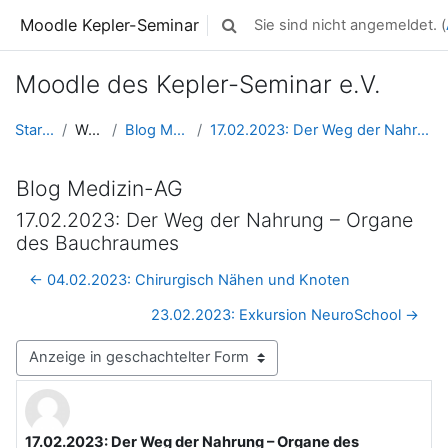
Zum Hauptinhalt
Moodle Kepler-Seminar
Sie sind nicht angemeldet. (
Sucheingabe umschalten
Moodle des Kepler-Seminar e.V.
Startseite
Website
Blog Medizin-AG
17.02.2023: Der Weg der Nahrung – Organe des Bauc...
Blog Medizin-AG
17.02.2023: Der Weg der Nahrung – Organe
des Bauchraumes
← 04.02.2023: Chirurgisch Nähen und Knoten
23.02.2023: Exkursion NeuroSchool →
Anzeigemodus
17.02.2023: Der Weg der Nahrung – Organe des
Anzahl Antworten: 0