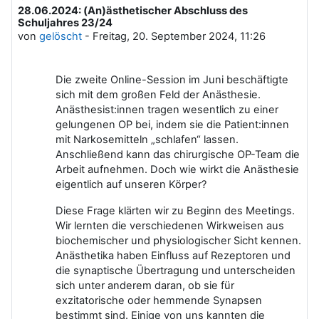
28.06.2024: (An)ästhetischer Abschluss des
Anzahl Antworten: 0
Schuljahres 23/24
von
gelöscht
-
Freitag, 20. September 2024, 11:26
Die zweite Online-Session im Juni beschäftigte
sich mit dem großen Feld der Anästhesie.
Anästhesist:innen tragen wesentlich zu einer
gelungenen OP bei, indem sie die Patient:innen
mit Narkosemitteln „schlafen“ lassen.
Anschließend kann das chirurgische OP-Team die
Arbeit aufnehmen. Doch wie wirkt die Anästhesie
eigentlich auf unseren Körper?
Diese Frage klärten wir zu Beginn des Meetings.
Wir lernten die verschiedenen Wirkweisen aus
biochemischer und physiologischer Sicht kennen.
Anästhetika haben Einfluss auf Rezeptoren und
die synaptische Übertragung und unterscheiden
sich unter anderem daran, ob sie für
exzitatorische oder hemmende Synapsen
bestimmt sind. Einige von uns kannten die