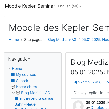
Skip to main content
Moodle Kepler-Seminar
English ‎(en)‎
Moodle des Kepler-Sem
Home
Site pages
Blog Medizin-AG
05.01.2025: Neu
Skip Navigation
Navigation
Blog Mediz
Home
05.01.2025: 
My courses
Search
◀︎ 22.12.2024: CT-P
Nachrichten
Display mode
Blog Medizin-AG
05.01.2025: Neues
05.01.2025: 
Number of rep
Jahr – Neue
by
Deleted u