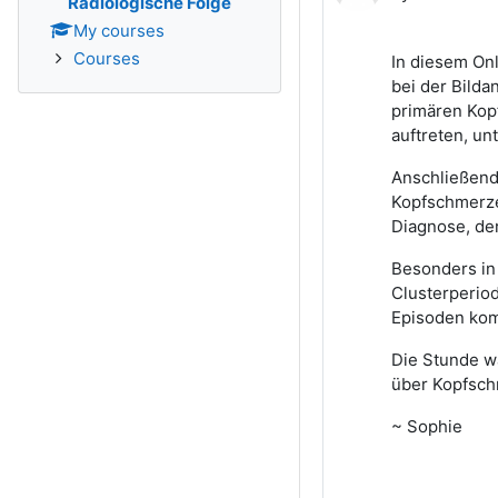
Radiologische Folge
My courses
Courses
In diesem Onl
bei der Bild
primären Kop
auftreten, un
Anschließend 
Kopfschmerze
Diagnose, de
Besonders in
Clusterperiod
Episoden kom
Die Stunde wa
über Kopfsch
~ Sophie